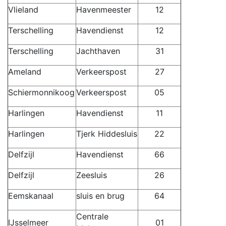
Vlieland
Havenmeester
12
Terschelling
Havendienst
12
Terschelling
Jachthaven
31
Ameland
Verkeerspost
27
Schiermonnikoog
Verkeerspost
05
Harlingen
Havendienst
11
Harlingen
Tjerk Hiddesluis
22
Delfzijl
Havendienst
66
Delfzijl
Zeesluis
26
Eemskanaal
sluis en brug
64
Centrale
IJsselmeer
01