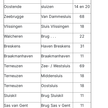
Oostende
sluizen
14 en 20
Zeebrugge
Van Dammesluis
68
Vlissingen
Sluis Vlissingen
18
Walcheren
Brug . . .
22
Breskens
Haven Breskens
31
Braakmanhaven
Braakmanhaven
11
Terneuzen
Zee- / Westsluis
69
Terneuzen
Middensluis
18
Terneuzen
Oostsluis
18
Sluiskil
Brug Sluiskil
11
Sas van Gent
Brug Sas v Gent
11