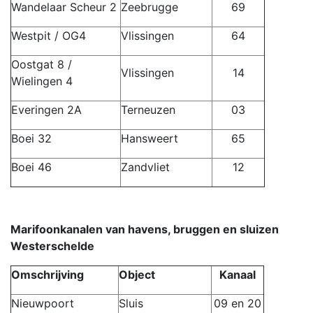
Wandelaar Scheur 2
Zeebrugge
69
Westpit / OG4
Vlissingen
64
Oostgat 8 /
Vlissingen
14
Wielingen 4
Everingen 2A
Terneuzen
03
Boei 32
Hansweert
65
Boei 46
Zandvliet
12
Marifoonkanalen van havens, bruggen en sluizen
Westerschelde
Omschrijving
Object
Kanaal
Nieuwpoort
Sluis
09 en 20