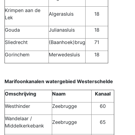
Krimpen aan de
Algerasluis
18
Lek
Gouda
Julianasluis
18
Sliedrecht
(Baanhoek)brug
71
Gorinchem
Merwedesluis
18
Marifoonkanalen watergebied Westerschelde
Omschrijving
Naam
Kanaal
Westhinder
Zeebrugge
60
Wandelaar /
Zeebrugge
65
Middelkerkebank