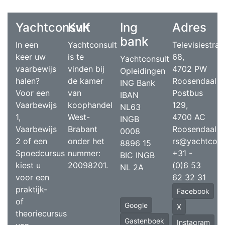
Yachtconsult
KvK
Ing
Adres
bank
In een
Yachtconsult
Televisiestraa
keer uw
is te
68,
Yachtconsult
vaarbewijs
vinden bij
4702 PW
Opleidingen
halen?
de kamer
Roosendaal
ING Bank
Voor een
van
Postbus
IBAN
Vaarbewijs
koophandel
129,
NL63
1,
West-
4700 AC
INGB
Vaarbewijs
Brabant
Roosendaal
0008
2 of een
onder het
rs@yachtcons
8896 15
Spoedcursus
nummer:
+31 -
BIC INGB
kiest u
20098201.
(0)6 53
NL 2A
voor een
62 32 31
praktijk-
Facebook
of
Google
X
theoriecursus
Gastenboek
Instagram