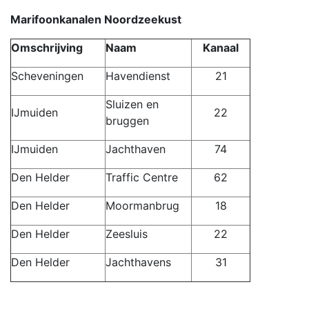
Marifoonkanalen Noordzeekust
Omschrijving
Naam
Kanaal
Scheveningen
Havendienst
21
Sluizen en
IJmuiden
22
bruggen
IJmuiden
Jachthaven
74
Den Helder
Traffic Centre
62
Den Helder
Moormanbrug
18
Den Helder
Zeesluis
22
Den Helder
Jachthavens
31