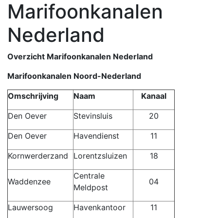
Marifoonkanalen
Nederland
Overzicht Marifoonkanalen Nederland
Marifoonkanalen Noord-Nederland
Omschrijving
Naam
Kanaal
Den Oever
Stevinsluis
20
Den Oever
Havendienst
11
Kornwerderzand
Lorentzsluizen
18
Centrale
Waddenzee
04
Meldpost
Lauwersoog
Havenkantoor
11