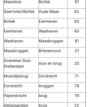
Maassluis
Botlek
61
Geertvliet/Botlek
Oude Maas
62
Botlek
Eemhaven
63
Eemhaven
Waalhaven
60
Waalhaven
Maasbruggen
81
Maasbruggen
Brienenoord
21
Goereese Sluis
sluis en brug
20
Stellendam
Moerdijkbrug
Dordrecht
71
Dordrecht
bruggen
79
Papendrecht
brug
79
Alblasserdam
brug
22