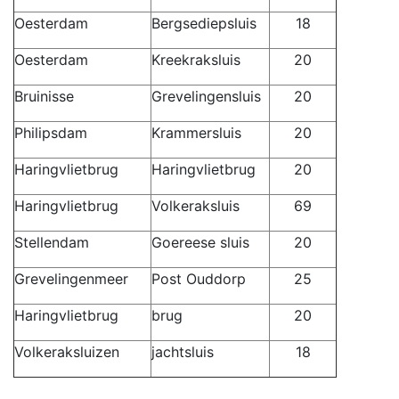
Oesterdam
Bergsediepsluis
18
Oesterdam
Kreekraksluis
20
Bruinisse
Grevelingensluis
20
Philipsdam
Krammersluis
20
Haringvlietbrug
Haringvlietbrug
20
Haringvlietbrug
Volkeraksluis
69
Stellendam
Goereese sluis
20
Grevelingenmeer
Post Ouddorp
25
Haringvlietbrug
brug
20
Volkeraksluizen
jachtsluis
18