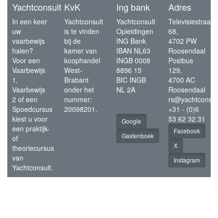
Yachtconsult
KvK
Ing bank
Adres
In een keer
Yachtconsult
Yachtconsult
Televisiestraat
uw
is te vinden
Opleidingen
68,
vaarbewijs
bij de
ING Bank
4702 PW
halen?
kamer van
IBAN NL63
Roosendaal
Voor een
koophandel
INGB 0008
Postbus
Vaarbewijs
West-
8896 15
129,
1,
Brabant
BIC INGB
4700 AC
Vaarbewijs
onder het
NL 2A
Roosendaal
2 of een
nummer:
rs@yachtconsul
Spoedcursus
20098201.
+31 - (0)6
kiest u voor
53 62 32 31
Google
een praktijk-
Facebook
Gastenboek
of
X
theoriecursus
van
Instagram
Yachtconsult.