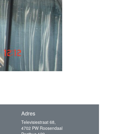
Adres
Televisiestraat 68,
4702 PW Roosendaal
Postbus 129,