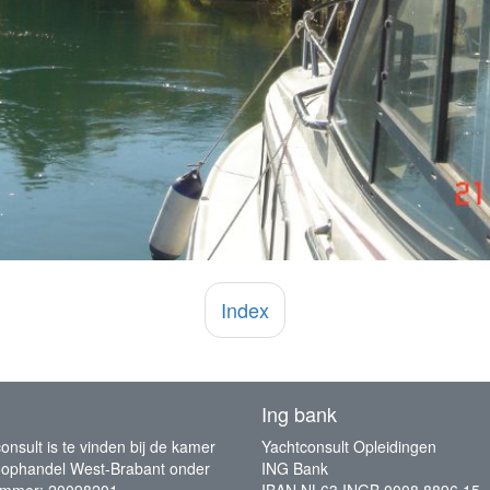
Index
Ing bank
onsult is te vinden bij de kamer
Yachtconsult Opleidingen
oophandel West-Brabant onder
ING Bank
ummer: 20098201.
IBAN NL63 INGB 0008 8896 15