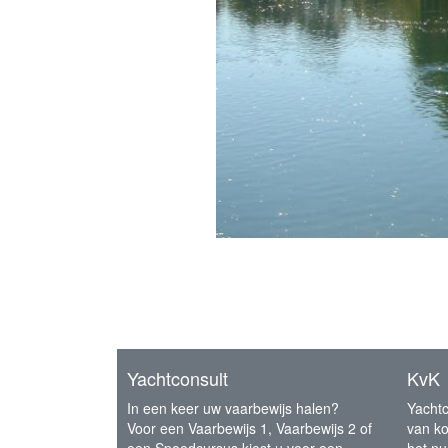
Yachtconsult
KvK
In een keer uw vaarbewijs halen?
Yachtc
Voor een Vaarbewijs 1, Vaarbewijs 2 of
van k
een Spoedcursus kiest u voor een
het n