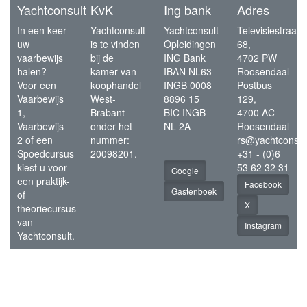
Yachtconsult
KvK
Ing bank
Adres
In een keer
Yachtconsult
Yachtconsult
Televisiestraat
uw
is te vinden
Opleidingen
68,
vaarbewijs
bij de
ING Bank
4702 PW
halen?
kamer van
IBAN NL63
Roosendaal
Voor een
koophandel
INGB 0008
Postbus
Vaarbewijs
West-
8896 15
129,
1,
Brabant
BIC INGB
4700 AC
Vaarbewijs
onder het
NL 2A
Roosendaal
2 of een
nummer:
rs@yachtconsul
Spoedcursus
20098201.
+31 - (0)6
kiest u voor
53 62 32 31
Google
een praktijk-
Facebook
Gastenboek
of
X
theoriecursus
van
Instagram
Yachtconsult.