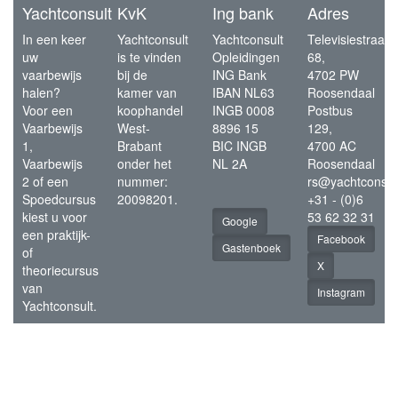
Yachtconsult
KvK
Ing bank
Adres
In een keer
Yachtconsult
Yachtconsult
Televisiestraat
uw
is te vinden
Opleidingen
68,
vaarbewijs
bij de
ING Bank
4702 PW
halen?
kamer van
IBAN NL63
Roosendaal
Voor een
koophandel
INGB 0008
Postbus
Vaarbewijs
West-
8896 15
129,
1,
Brabant
BIC INGB
4700 AC
Vaarbewijs
onder het
NL 2A
Roosendaal
2 of een
nummer:
rs@yachtconsul
Spoedcursus
20098201.
+31 - (0)6
kiest u voor
53 62 32 31
Google
een praktijk-
Facebook
Gastenboek
of
X
theoriecursus
van
Instagram
Yachtconsult.