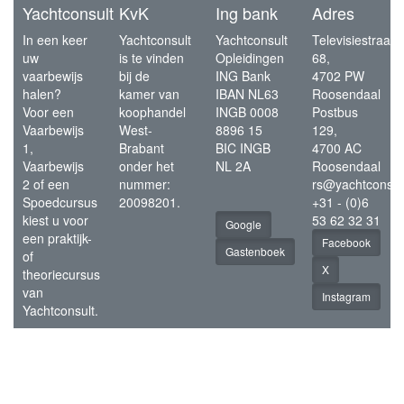
Yachtconsult
KvK
Ing bank
Adres
In een keer
Yachtconsult
Yachtconsult
Televisiestraat
uw
is te vinden
Opleidingen
68,
vaarbewijs
bij de
ING Bank
4702 PW
halen?
kamer van
IBAN NL63
Roosendaal
Voor een
koophandel
INGB 0008
Postbus
Vaarbewijs
West-
8896 15
129,
1,
Brabant
BIC INGB
4700 AC
Vaarbewijs
onder het
NL 2A
Roosendaal
2 of een
nummer:
rs@yachtconsul
Spoedcursus
20098201.
+31 - (0)6
kiest u voor
53 62 32 31
Google
een praktijk-
Facebook
Gastenboek
of
X
theoriecursus
van
Instagram
Yachtconsult.